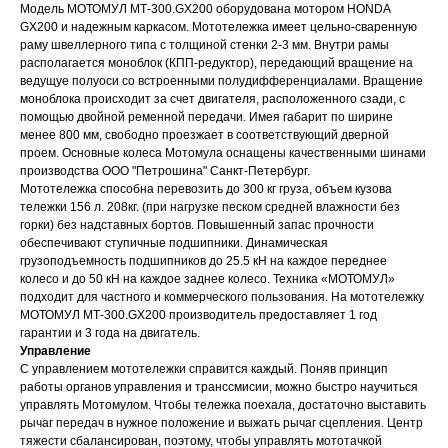
Модель МОТОМУЛ МТ-300.GX200 оборудована мотором HONDA
GX200 и надежным каркасом. Мототележка имеет цельно-сваренную
раму швеллерного типа с толщиной стенки 2-3 мм. Внутри рамы
располагается моноблок (КПП-редуктор), передающий вращение на
ведущуе полуоси со встроенными полудифференциалами. Вращение
моноблока происходит за счет двигателя, расположенного сзади, с
помощью двойной ременной передачи. Имея габарит по ширине
менее 800 мм, свободно проезжает в соответствующий дверной
проем. Основные колеса Мотомула оснащены качественными шинами
производства ООО "Петрошина" Санкт-Петербург.
Мототележка способна перевозить до 300 кг груза, объем кузова
тележки 156 л. 208кг. (при нагрузке песком средней влажности без
горки) без надставных бортов. Повышенный запас прочности
обеспечивают ступичные подшипники. Динамическая
грузоподъемность подшипников до 25.5 кН на каждое переднее
колесо и до 50 кН на каждое заднее колесо. Техника «МОТОМУЛ»
подходит для частного и коммерческого пользования. На мототележку
МОТОМУЛ МТ-300.GX200 производитель предоставляет 1 год
гарантии и 3 года на двигатель.
Управление
С управлением мототележки справится каждый. Поняв принцип
работы органов управления и транссмисии, можно быстро научиться
управлять Мотомулом. Чтобы тележка поехала, достаточно выставить
рычаг передач в нужное положение и выжать рычаг сцепления. Центр
тяжести сбалансирован, поэтому, чтобы управлять мототачкой