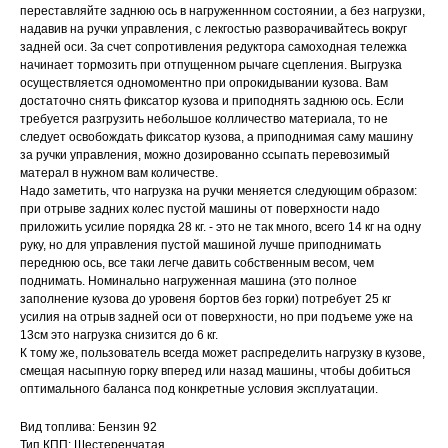
переставляйте заднюю ось в нагруженнном состоянии, а без нагрузки,
надавив на ручки управления, с лекгостью разворачивайтесь вокруг
задней оси. За счет сопротивления редуктора самоходная тележка
начинает тормозить при отпущенном рычаге сцепления. Выгрузка
осуществляется одномоментно при опрокидывании кузова. Вам
достаточно снять фиксатор кузова и приподнять заднюю ось. Если
требуется разгрузить небольшое колличество материала, то не
следует освобождать фиксатор кузова, а приподнимая саму машину
за ручки управления, можно дозированно ссыпать перевозимый
матерал в нужном вам количестве.
Надо заметить, что нагрузка на ручки меняется следующим образом:
при отрыве задних колес пустой машины от поверхности надо
приложить усилие порядка 28 кг. - это не так много, всего 14 кг на одну
руку, но для управления пустой машиной лучше приподнимать
переднюю ось, все таки легче давить собственным весом, чем
поднимать. Номинально нагруженная машина (это полное
заполнение кузова до уровеня бортов без горки) потребует 25 кг
усилия на отрыв задней оси от поверхности, но при подъеме уже на
13см это нагрузка снизится до 6 кг.
К тому же, пользователь всегда может распределить нагрузку в кузове,
смещая насыпную горку вперед или назад машины, чтобы добиться
оптимального баланса под конкретные условия эксплуатации.
Вид топлива: Бензин 92
Тип КПП: Шестеренчатая